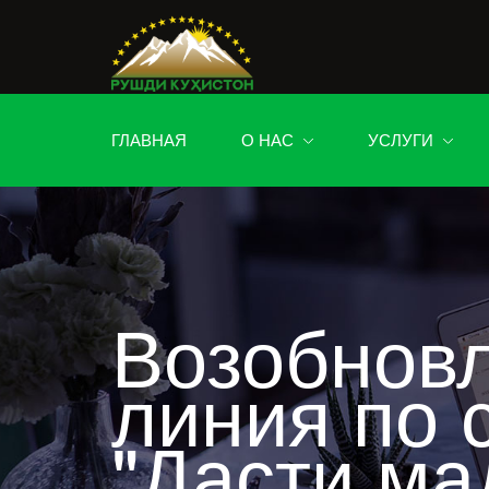
ГЛАВНАЯ
О НАС
УСЛУГИ
Возобнов
линия по 
"Дасти ма