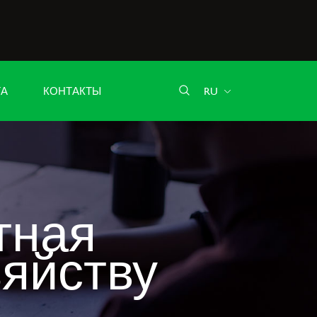
ТА
КОНТАКТЫ
RU
тная
зяйству